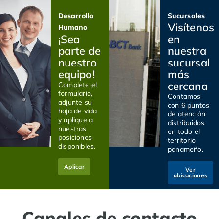
Desarrollo
Sucursales
Visítenos
Humano
¡Sea
en
parte de
nuestra
nuestro
sucursal
equipo!
más
cercana
Complete el
formulario,
Contamos
adjunte su
con 6 puntos
hoja de vida
de atención
y aplique a
distribuidos
nuestras
en todo el
posiciones
territorio
disponibles.
panameño.
Aplicar
Ver
ubicaciones
Canales de contacto